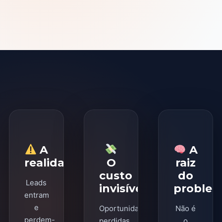
A
A
realidade
O
raiz
custo
do
Leads
invisível
proble
entram
e
Oportunidades
Não é
perdem-
perdidas,
o