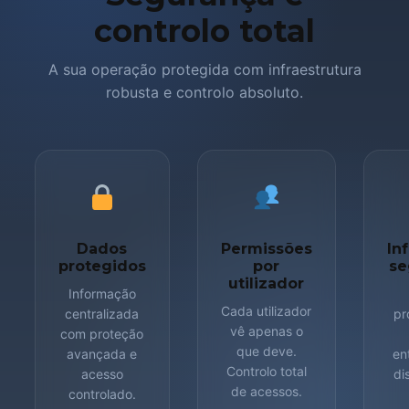
controlo total
A sua operação protegida com infraestrutura
robusta e controlo absoluto.
Dados
Permissões
In
protegidos
por
se
utilizador
Informação
Cada utilizador
centralizada
pr
vê apenas o
com proteção
que deve.
avançada e
en
Controlo total
acesso
di
de acessos.
controlado.