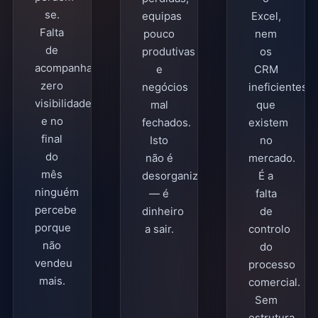
se.
equipas
Excel,
Falta
pouco
nem
de
produtivas
os
acompanhamento,
e
CRM
zero
negócios
ineficientes
visibilidade,
mal
que
e no
fechados.
existem
final
Isto
no
do
não é
mercado.
mês
desorganização
É a
ninguém
— é
falta
percebe
dinheiro
de
porque
a sair.
controlo
não
do
vendeu
processo
mais.
comercial.
Sem
estrutura,